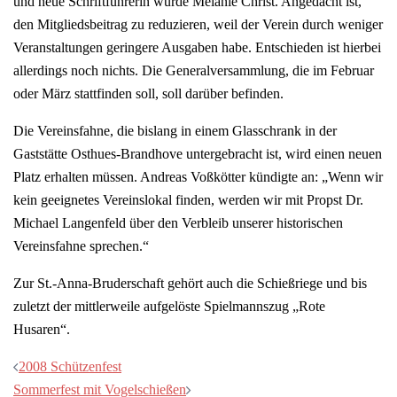
und neue Schriftführerin wurde Melanie Christ. Angedacht ist,
den Mitgliedsbeitrag zu reduzieren, weil der Verein durch weniger
Veranstaltungen geringere Ausgaben habe. Entschieden ist hierbei
allerdings noch nichts. Die Generalversammlung, die im Februar
oder März stattfinden soll, soll darüber befinden.
Die Vereinsfahne, die bislang in einem Glasschrank in der
Gaststätte Osthues-Brandhove untergebracht ist, wird einen neuen
Platz erhalten müssen. Andreas Voßkötter kündigte an: „Wenn wir
kein geeignetes Vereinslokal finden, werden wir mit Propst Dr.
Michael Langenfeld über den Verbleib unserer historischen
Vereinsfahne sprechen.“
Zur St.-Anna-Bruderschaft gehört auch die Schießriege und bis
zuletzt der mittlerweile aufgelöste Spielmannszug „Rote
Husaren“.
Beitragsnavigation
2008 Schützenfest
Sommerfest mit Vogelschießen