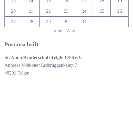
13
14
15
16
17
18
19
20
21
22
23
24
25
26
27
28
29
30
31
« Juli
Aug. »
Postanschrift
St. Anna Bruderschaft Telgte 1786 e.V.
Andreas Voßkötter Erdbrüggenkamp 7
48291 Telgte