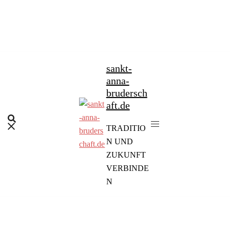
Zum
Inhalt
springen
sankt-
anna-
brudersch
aft.de
TRADITIO
N UND
ZUKUNFT
VERBINDE
N