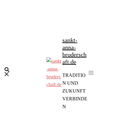
Zum
Inhalt
springen
sankt-
anna-
brudersch
aft.de
TRADITIO
N UND
ZUKUNFT
VERBINDE
N