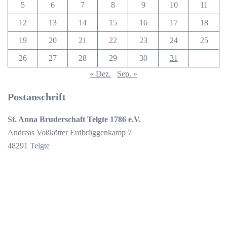
5
6
7
8
9
10
11
12
13
14
15
16
17
18
19
20
21
22
23
24
25
26
27
28
29
30
31
« Dez.
Sep. »
Postanschrift
St. Anna Bruderschaft Telgte 1786 e.V.
Andreas Voßkötter Erdbrüggenkamp 7
48291 Telgte