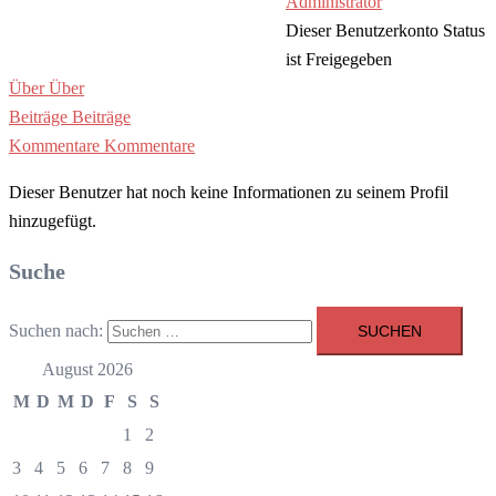
Administrator
Dieser Benutzerkonto Status
ist Freigegeben
Über
Über
Beiträge
Beiträge
Kommentare
Kommentare
Dieser Benutzer hat noch keine Informationen zu seinem Profil
hinzugefügt.
Suche
Suchen nach:
August 2026
M
D
M
D
F
S
S
1
2
3
4
5
6
7
8
9