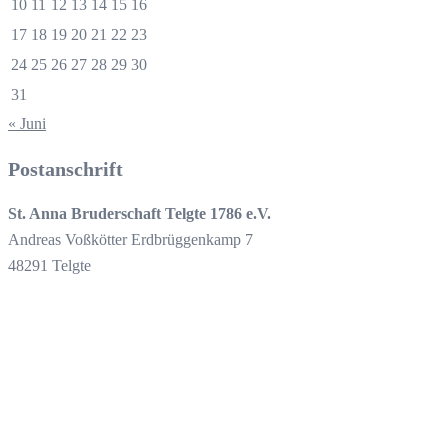
10
11
12
13
14
15
16
17
18
19
20
21
22
23
24
25
26
27
28
29
30
31
« Juni
Postanschrift
St. Anna Bruderschaft Telgte 1786 e.V.
Andreas Voßkötter Erdbrüggenkamp 7
48291 Telgte