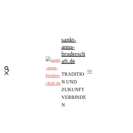
Zum
Inhalt
springen
sankt-
anna-
brudersch
aft.de
TRADITIO
N UND
ZUKUNFT
VERBINDE
N